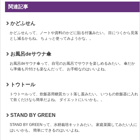
関連記事
かどふせん
かどふせんって、ノートや資料のかどに貼る付箋みたい。 目につくから見落
とし減るかもね。 ちょっと使ってみようかな。。
お風呂deサウナ傘
お風呂deサウナ傘って、自宅のお風呂でサウナを楽しめるみたい。 傘だか
ら準備も片付けも楽なんだって。 お手軽なのはいいよね。
トウトール
トウトールって、炊飯器用糖質カット落し蓋みたい。 いつもの炊飯器に入れ
て炊くだけなら簡単だよね。 ダイエットにいいかも。。
STAND BY GREEN
STAND BY GREENって、水耕栽培キットみたい。 家庭菜園してみたい人に
はいいかも。 簡単にできるのはいいよね。