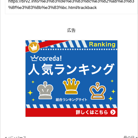
https://brv2.info/%e3%83%9e%e3%83%8c%e3%82%ab%e3%83
%8f%e3%83%8b%e3%83%bc.html/trackback
広告
«
パンパース
母の日
»