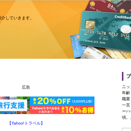
紹介していきます。
ニッ
広告
年齢
職業
一言
ーハ
頃。
【Yahoo!トラベル】