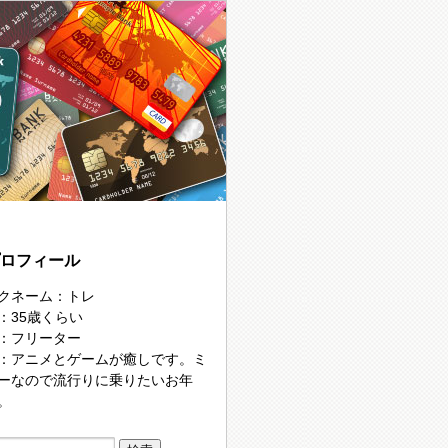
プロフィール
クネーム：トレ
：35歳くらい
：フリーター
：アニメとゲームが癒しです。ミ
ーなので流行りに乗りたいお年
。