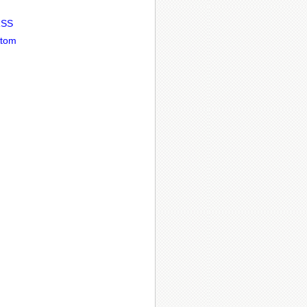
RSS
tom